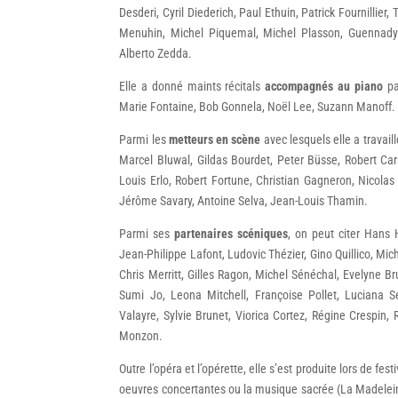
Desderi, Cyril Diederich, Paul Ethuin, Patrick Fournillie
Menuhin, Michel Piquemal, Michel Plasson, Guennady 
Alberto Zedda.
Elle a donné maints récitals
accompagnés
au piano
pa
Marie Fontaine, Bob Gonnela, Noël Lee, Suzann Manoff.
Parmi les
metteurs en scène
avec lesquels elle a travai
Marcel Bluwal, Gildas Bourdet, Peter Büsse, Robert Ca
Louis Erlo, Robert Fortune, Christian Gagneron, Nicol
Jérôme Savary, Antoine Selva, Jean-Louis Thamin.
Parmi ses
partenaires scéniques
, on peut citer Hans H
Jean-Philippe Lafont, Ludovic Thézier, Gino Quillico, M
Chris Merritt, Gilles Ragon, Michel Sénéchal, Evelyne Bru
Sumi Jo, Leona Mitchell, Françoise Pollet, Luciana Se
Valayre, Sylvie Brunet, Viorica Cortez, Régine Crespin,
Monzon.
Outre l’opéra et l’opérette, elle s’est produite lors de fe
oeuvres concertantes ou la musique sacrée (La Madelein