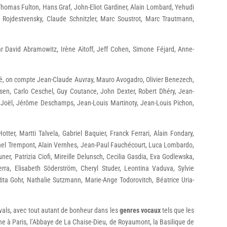
r, Thomas Fulton, Hans Graf, John-Eliot Gardiner, Alain Lombard, Yehudi
Rojdestvensky, Claude Schnitzler, Marc Soustrot, Marc Trautmann,
r David Abramowitz, Irène Aïtoff, Jeff Cohen, Simone Féjard, Anne-
llé, on compte Jean-Claude Auvray, Mauro Avogadro, Olivier Benezech,
rsen, Carlo Ceschel, Guy Coutance, John Dexter, Robert Dhéry, Jean-
as Joël, Jérôme Deschamps, Jean-Louis Martinoty, Jean-Louis Pichon,
otter, Martti Talvela, Gabriel Baquier, Franck Ferrari, Alain Fondary,
ichel Trempont, Alain Vernhes, Jean-Paul Fauchécourt, Luca Lombardo,
ner, Patrizia Ciofi, Mireille Delunsch, Cecilia Gasdia, Eva Godlewska,
rra, Elisabeth Söderström, Cheryl Studer, Leontina Vaduva, Sylvie
 Rita Gohr, Nathalie Sutzmann, Marie-Ange Todorovitch, Béatrice Uria-
stivals, avec tout autant de bonheur dans les
genres vocaux
tels que les
e à Paris, l’Abbaye de La Chaise-Dieu, de Royaumont, la Basilique de