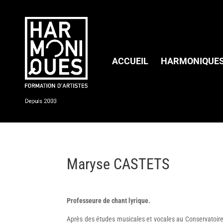
ACCUEIL
HARMONIQUE
Maryse CASTETS
Professeure de chant lyrique.
Après des études musicales et vocales au Conservatoire