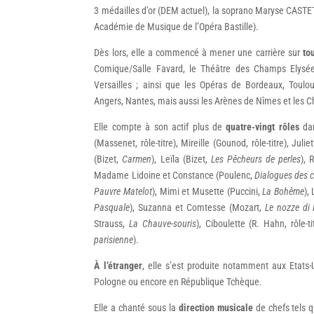
3 médailles d’or (DEM actuel), la soprano Maryse CASTETS
Académie de Musique de l’Opéra Bastille).
Dès lors, elle a commencé à mener une carrière sur
to
Comique/Salle Favard, le Théâtre des Champs Elysées,
Versailles ; ainsi que les Opéras de Bordeaux, Toulou
Angers, Nantes, mais aussi les Arènes de Nîmes et les C
Elle compte à son actif plus de
quatre-vingt
rôles
dan
(Massenet, rôle-titre), Mireille (Gounod, rôle-titre), Jul
(Bizet,
Carmen
), Leïla (Bizet,
Les Pêcheurs de perles
), 
Madame Lidoine et Constance (Poulenc,
Di
alogues des c
Pauvre Matelot
), Mimi et Musette (Puccini,
La Bohême
),
Pasquale
), Suzanna et Comtesse (Mozart,
Le nozze di 
Strauss,
La Chauve-souris
), Ciboulette (R. Hahn, rôle-t
parisienne
).
À l’étranger
, elle s’est produite notamment aux Etats-
Pologne ou encore en République Tchèque.
Elle a chanté sous la
direction musicale
de chefs tels 