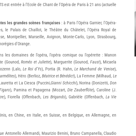
 est entrée à l’Ecole de Chant de l’Opéra de Paris à 21 ans (actuelle
utes les grandes scènes françaises
: à Paris l’Opéra Garnier, l’Opéra-
 le Palais de Chaillot, le Théâtre du Châtelet, l’Opéra Royal de
se, Montpellier, Marseille, Avignon, Monte-Carlo, Lyon, Strasbourg,
horégies d’Orange.
s les domaines de l’opéra, l’opéra comique ou l’opérette : Manon
iette (Gounod,
Roméo et Juliette
), Marguerite (Gounod,
Faust
), Micaela
Rozenn (Lalo,
Le Roi d’Ys
), Portia (R. Hahn,
Le Marchand de Venise
),
armélites
), Héro (Berlioz,
Béatrice et Bénédict
), La Femme (Milhaud,
Le
 Lauretta et La Ciesca (Puccini,
Gianni Schicchi
), Norina (Donizetti,
Don
Figaro
), Pamina et Papagena (Mozart,
Die Zauberflöte
), Caroline (J.
itre), Fiorella (Offenbach,
Les Brigands
), Gabrièle (Offenbach,
La Vie
Unis, en Chine, en Italie, en Suisse, en Belgique, en Allemagne, en
que Antonello Allemandi, Maurizio Benini, Bruno Campanella, Claudio