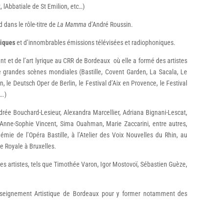
 lAbbatiale de St Emilion, etc…)
 dans le rôle-titre de
La Mamma
d’André Roussin.
hiques
et d’innombrables émissions télévisées et radiophoniques.
t et de l’art lyrique au CRR de Bordeaux où elle a formé des artistes
de grandes scènes mondiales (Bastille, Covent Garden, La Sacala, Le
, le Deutsch Oper de Berlin, le Festival d’Aix en Provence, le Festival
….)
drée Bouchard-Lesieur, Alexandra Marcellier, Adriana Bignani-Lescat,
Anne-Sophie Vincent, Sima Ouahman, Marie Zaccarini, entre autres,
mie de l’Opéra Bastille, à l’Atelier des Voix Nouvelles du Rhin, au
e Royale à Bruxelles.
tres artistes, tels que Timothée Varon, Igor Mostovoï, Sébastien Guèze,
Enseignement Artistique de Bordeaux pour y former notamment des