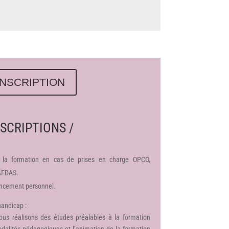
INSCRIPTION
SCRIPTIONS /
 la formation en cas de prises en charge OPCO,
 AFDAS.
ancement personnel.
handicap :
ous réalisons des études préalables à la formation
odalités pédagogiques et l’animation de la formation