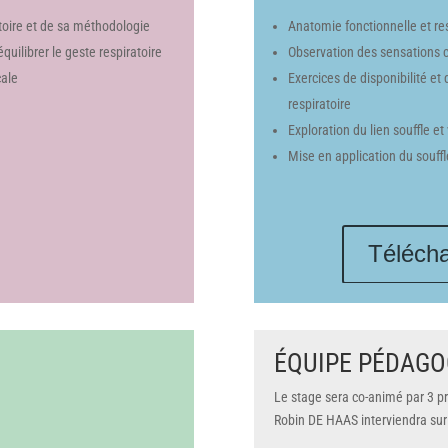
toire et de sa méthodologie
Anatomie fonctionnelle et res
quilibrer le geste respiratoire
Observation des sensations co
cale
Exercices de disponibilité et 
respiratoire
Exploration du lien souffle et 
Mise en application du souffl
Téléch
ÉQUIPE
PÉDAGO
Le stage sera co-animé par 3 p
Robin DE HAAS interviendra sur 