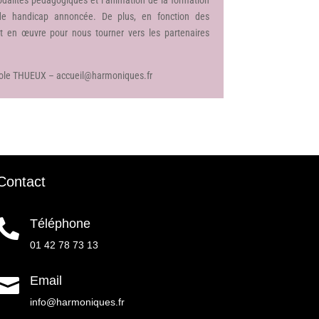
 de handicap annoncée. De plus, en fonction des
 en œuvre pour nous tourner vers les partenaires
role THUEUX – accueil@harmoniques.fr
Contact
Téléphone

01 42 78 73 13
Email

info@harmoniques.fr