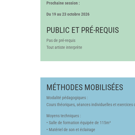
Prochaine session :
Du 19 au 23 octobre 2026
PUBLIC ET PRÉ-REQUIS
Pas de pré-requis
Tout artiste interprète
MÉTHODES MOBILISÉES
Modalité pédagogiques :
Cours théoriques, séances
individuelles et
exercices 
Moyens techniques :
• Salle de formation équipée de 115m²
• Matériel de son et éclairage