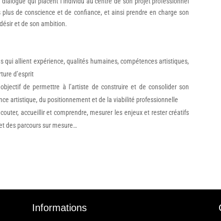
 dialogue qui placent l’individu au centre de son projet professionnel
rs plus de conscience et de confiance, et ainsi prendre en charge son
désir et de son ambition.
 qui allient expérience, qualités humaines, compétences artistiques,
ture d’esprit
bjectif de permettre à l’artiste de construire et de consolider son
nce artistique, du positionnement et de la viabilité professionnelle
couter, accueillir et comprendre, mesurer les enjeux et rester créatifs
 et des parcours sur mesure…
Informations