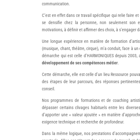
communication.
C’est en effet dans ce travail spécifique qui relie faire e
se densifie chez la personne, non seulement son ex
motivations, à définir et affirmer des choix, à s’engager da
Une longue expérience en matière de formation d’artis
(musique, chant, théâtre, cirque), m’a conduit, face à u
démarche qui est celle d’HARMONIQUES depuis 2003, an
développement de ses compétences métier
.
Cette démarche, elle est celle d’un lieu Ressource pouvan
des étapes de leur parcours, des réponses pertinent
conseil.
Nos programmes de formations et de coaching artist
dépasser certains clivages habituels entre les diverses
d’apporter une « valeur ajoutée » en matière d’approche
exigence technique et recherche de profondeur.
Dans la même logique, nos prestations d’accompagnemen