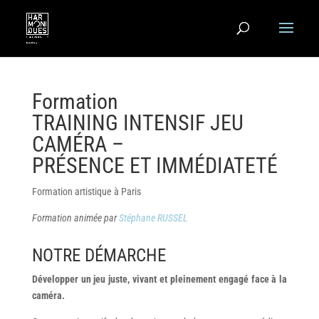
Formation
TRAINING INTENSIF JEU
CAM
É
RA –
PR
ÉSENCE ET IMMÉDIATETÉ
Formation artistique à Paris
Formation animée par
Stéphane RUSSEL
NOTRE DÉMARCHE
Développer un jeu juste, vivant et pleinement engagé face à la
caméra.