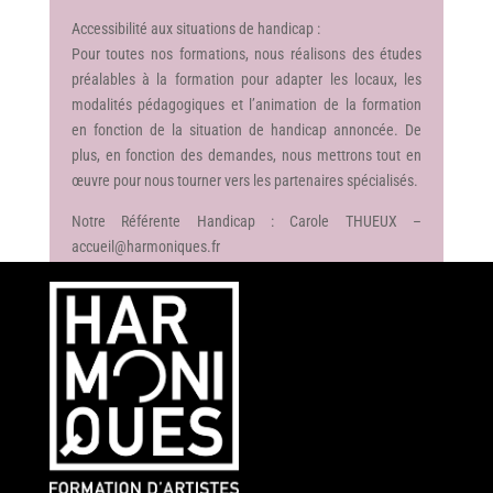
Accessibilité aux situations de handicap :
Pour toutes nos formations, nous réalisons des études
préalables à la formation pour adapter les locaux, les
modalités pédagogiques et l’animation de la formation
en fonction de la situation de handicap annoncée. De
plus, en fonction des demandes, nous mettrons tout en
œuvre pour nous tourner vers les partenaires spécialisés.
Notre Référente Handicap : Carole THUEUX –
accueil@harmoniques.fr