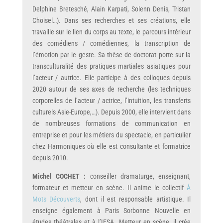
Delphine Bretesché, Alain Karpati, Solenn Denis, Tristan
Choisel…). Dans ses recherches et ses créations, elle
travaille sur le lien du corps au texte, le parcours intérieur
des comédiens / comédiennes, la transcription de
l’émotion par le geste. Sa thèse de doctorat porte sur la
transculturalité des pratiques martiales asiatiques pour
l’acteur / autrice. Elle participe à des colloques depuis
2020 autour de ses axes de recherche (les techniques
corporelles de l’acteur / actrice, l’intuition, les transferts
culturels Asie-Europe,…). Depuis 2000, elle intervient dans
de nombreuses formations de communication en
entreprise et pour les métiers du spectacle, en particulier
chez Harmoniques où elle est consultante et formatrice
depuis 2010.
Michel COCHET :
conseiller dramaturge, enseignant,
formateur et metteur en scène. Il anime le collectif
À
Mots Découverts
, dont il est responsable artistique. Il
enseigne également à Paris Sorbonne Nouvelle en
études théâtrales et à l’IESA. Metteur en scène, il crée