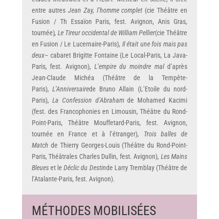
entre autres
Jean Zay, l’homme complet
(cie Théâtre en
Fusion / Th Essaïon Paris, fest. Avignon, Anis Gras,
tournée)
, Le Tireur occidental de William Pellier
(cie Théâtre
en Fusion / Le Lucernaire-Paris),
Il était une fois mais pas
deux
– cabaret Brigitte Fontaine (Le Local-Paris, La Java-
Paris, fest. Avignon),
L’empire du moindre mal
d’après
Jean-Claude Michéa (Théâtre de la Tempête-
Paris),
L’Anniversaire
de Bruno Allain (L’Etoile du nord-
Paris),
La Confession d’Abraham
de Mohamed Kacimi
(fest. des Francophonies en Limousin, Théâtre du Rond-
Point-Paris, Théâtre Mouffetard-Paris, fest. Avignon,
tournée en France et à l’étranger),
Trois balles de
Match
de Thierry Georges-Louis (Théâtre du Rond-Point-
Paris, Théâtrales Charles Dullin, fest. Avignon),
Les Mains
Bleues
et le
Déclic du Destin
de Larry Tremblay (Théâtre de
l’Atalante-Paris, fest. Avignon).
MÉTHODES MOBILISÉES