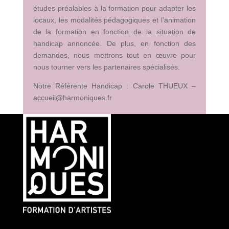
études préalables à la formation pour adapter les
locaux, les modalités pédagogiques et l’animation
de la formation en fonction de la situation de
handicap annoncée. De plus, en fonction des
demandes, nous mettrons tout en œuvre pour
nous tourner vers les partenaires spécialisés.
Notre Référente Handicap : Carole THUEUX –
accueil@harmoniques.fr